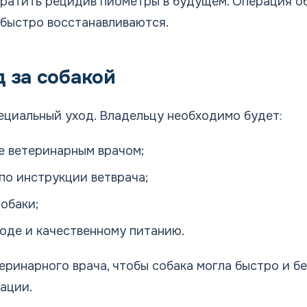
вратить рецидив пиометры в будущем. Операция о
 быстро восстанавливаются.
 за собакой
ециальный уход. Владельцу необходимо будет:
ые ветеринарным врачом;
по инструкции ветврача;
обаки;
воде и качественному питанию.
ринарного врача, чтобы собака могла быстро и б
ации.