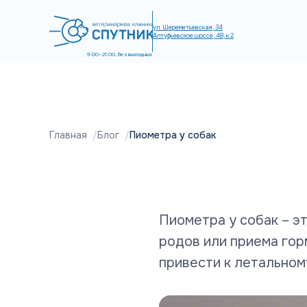
ул. Шереметьевская, 34
Алтуфьевское шоссе, 48, к.2
9:00–21:00, без выходных
Главная
Блог
Пиометра у собак
Пиометра у собак – э
родов или приема гор
привести к летальному