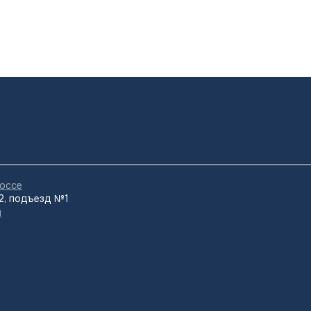
оссе
.2, подъезд №1
й